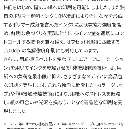
ト紙をはじめ、幅広い紙への印刷を可能にしました。また独
自のポリマー顔料インク（加熱冷却により強固な膜を形成
するポリマー成分を含んだインク）により摩擦力強度を高
め、鮮明な色づくりを実現。吐出するインク量を適切にコン
トロールする技術を兼ね備え、オフセット印刷に匹敵する
1200dpiの高解像度印刷にも対応しています。
さらに、用紙搬送ベルトを使わずに「エアーフローテーショ
ン」を用いてインクを乾燥させる「非接触乾燥技術」は、用
紙への負荷を最小限に抑え、さまざまなメディアに高品位
な印刷を実現します。これら独自に開発した「カラーグリッ
プ」や「非接触乾燥技術」により、用紙へのストレスを低減
し、紙の風合いや光沢を損なうことなく高品位な印刷を実
現しました。
※ 2020年にオセから社名変更。2010年にキヤノングループに加わり、オランダを