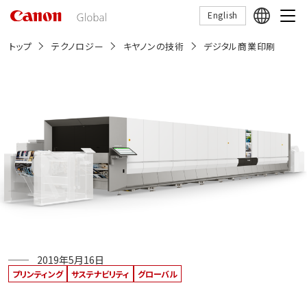
こ
English
の
ペ
ー
トップ
テクノロジー
キヤノンの技術
デジタル商業印刷
ジ
の
本
文
へ
移
動
し
ま
す
2019年5月16日
プリンティング
サステナビリティ
グローバル