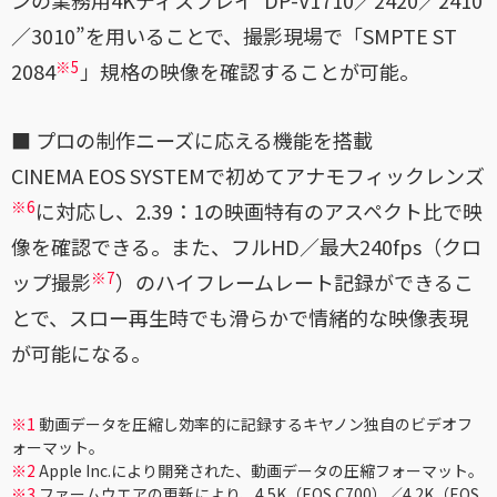
ンの業務用4Kディスプレイ“DP-V1710／2420／2410
／3010”を用いることで、撮影現場で「SMPTE ST
※5
2084
」規格の映像を確認することが可能。
■ プロの制作ニーズに応える機能を搭載
CINEMA EOS SYSTEMで初めてアナモフィックレンズ
※6
に対応し、2.39：1の映画特有のアスペクト比で映
像を確認できる。また、フルHD／最大240fps（クロ
※7
ップ撮影
）のハイフレームレート記録ができるこ
とで、スロー再生時でも滑らかで情緒的な映像表現
が可能になる。
※1
動画データを圧縮し効率的に記録するキヤノン独自のビデオフ
ォーマット。
※2
Apple Inc.により開発された、動画データの圧縮フォーマット。
※3
ファームウエアの更新により、4.5K（EOS C700）／4.2K（EOS