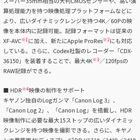
スーパー35mm相当の大判CMOSセンサーや、高い演
算処理能力を持つ映像処理プラットフォームなどに
より、広いダイナミックレンジを持つ4K／60Pの映
像を本体内に記録可能。記録フォーマットは従来の
※1
※2
XF-AVC
に加え、新たにApple ProRes
にも対応
している。さらに、Codex社製のレコーダー「CDX-
※3
36150」を装着することで、最大4K
／120fpsの
RAW記録ができる。
※4
■ HDR
映像の制作をサポート
キヤノン独自のLogガンマ「Canon Log 3」、
「Canon Log 2」、「Canon Log」を搭載し、HDR
映像制作に必要な最大15ストップの広いダイナミッ
クレンジを持つ映像を撮影できる。さらに、キヤノ