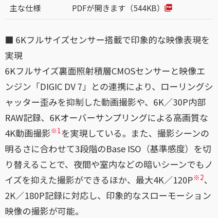
主な仕様
PDFが開きます（544KB）
■ 6Kフルサイズセンサー搭載で印象的な映像表現を
実現
6Kフルサイズ裏面照射積層CMOSセンサーと映像エ
ンジン「DIGIC DV 7」との連携により、ローリングシ
ャッター歪みを抑制した動画撮影や、6K／30P内部
RAW記録、6Kオーバーサンプリングによる高画質な
※1
4K動画撮影
を実現している。また、撮影シーンの
明るさに合わせて3段階のBase ISO（基準感度）を切
り替えることで、夜間や室内などの暗いシーンでもノ
※2
イズを抑えた撮影ができるほか、最大4K／120P
、
2K／180P記録に対応し、印象的なスローモーション
映像の撮影が可能。