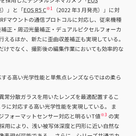
トを採用したデジタルシネマカメラ「
EOS
※1
発売）」と「
EOS R5 C
（2022 年3 月発売）」に対
 RFマウントの通信プロトコルに対応し、従来機種
差補正・周辺光量補正・デュアルピクセルフォーカ
行えるほか、新たに歪曲収差補正も実現している。
だけでなく、撮影後の編集作業においても効率的な
対応する高い光学性能と単焦点レンズならではの柔ら
異常分散ガラスを用いたレンズを最適配置するこ
メラに対応する高い光学性能を実現している。 ま
※3
ジフォーマットセンサー対応と明るいT値
の実
の採用により、浅い被写体深度と円形に近い自然な
像表現が可能である。 さらに、シリーズ共通でカ