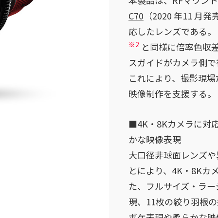
本製品は、RFマウン
C70
（2020 年11 月
応したレンズである。
※2
と同様に倍率色収
スガイドがカメラ側で
これにより、撮影現場
映像制作を支援する。
■4K・8Kカメラに
かな映像表現
大口径非球面レンズや
とにより、4K・8Kカ
た、フルサイズ・ラー
現、11枚の絞り羽根
ボケ表現や柔らかな映