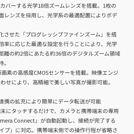
カバーする光学18倍ズームレンズを搭載。1枚の
球面レンズを採用し、光学系の最適配置によりボデ
化させた「プログレッシブファインズーム」を搭
倍率に応じた最適な設定を行うことにより、光学
距離の約2倍にあたる約36倍のデジタルズーム領域
持。
0万画素の高感度CMOSセンサーを搭載。映像エンジ
組み合わせにより、高精細で美しい写真が撮影可能。
連携の拡充により簡単にデータ転送が可能
端末にタッチするだけで、カメラと携帯端末の専用
era Connect」が自動起動し、接続が完了する
クタイプ」に対応。携帯端末側での操作行程が省略さ