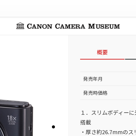
概要
発売年月
発売時価格
１．スリムボディーに光
搭載
・厚さ約26.7mmの