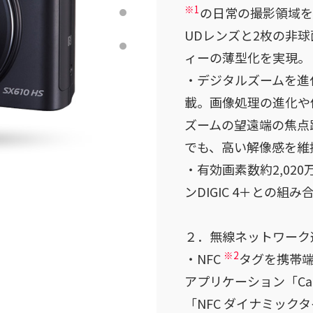
※1
の日常の撮影領域を
UDレンズと2枚の非
ィーの薄型化を実現。
・デジタルズームを進
載。画像処理の進化や
ズームの望遠端の焦点
でも、高い解像感を維
・有効画素数約2,02
ンDIGIC 4＋との
２．無線ネットワーク
※2
・NFC
タグを携帯
アプリケーション「Cam
「NFC ダイナミッ