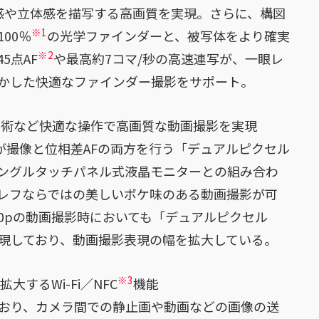
質感や立体感を描写する高画質を実現。さらに、構図
※1
00％
の光学ファインダーと、被写体をより確実
※2
5点AF
や最高約7コマ/秒の高速連写が、一眼レ
かした快適なファインダー撮影をサポート。
F技術など快適な操作で高画質な動画撮影を実現
素が撮像と位相差AFの両方を行う「デュアルピクセル
リアングルタッチパネル式液晶モニターとの組み合わ
レフならではの美しいボケ味のある動画撮影が可
60pの動画撮影時においても「デュアルピクセル
を実現しており、動画撮影表現の幅を拡大している。
※3
大するWi-Fi／NFC
機能
応しており、カメラ間での静止画や動画などの画像の送