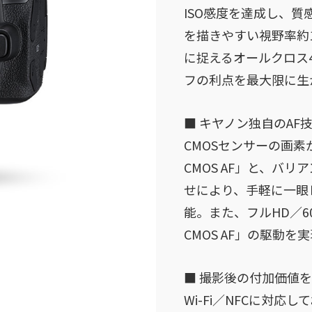
ISO感度を達成し、
を描きやすい視野率約1
に捉えるオールクロス4
フの利点を最大限に生
■ キヤノン独自のA
CMOSセンサーの画
CMOS AF」と、バ
せにより、手軽に一眼
能。また、フルHD／
CMOS AF」の駆動
■ 撮影後の付加価値を拡
Wi-Fi／NFCに対