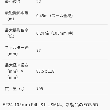
最小絞り
22
最短撮影距離
0.45m（ズーム全域）
（m）
最大撮影倍率
0.24 倍（105mm 時）
（倍）
フィルター径
77
（mm）
最大径×長さ
（mm）×
83.5 x 118
（mm）
質 量（g）
795
EF24-105mm F4L IS II USMは、新製品のEOS 5D