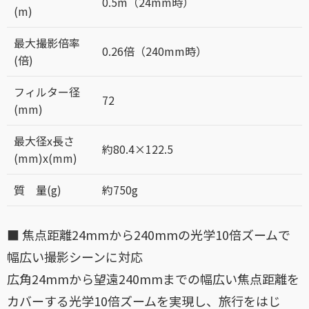
0.5m（24mm時）
(m)
最大撮影倍率
0.26倍（240mm時）
(倍)
フィルター径
72
(mm)
最大径x長さ
約80.4×122.5
(mm)x(mm)
質 量(g)
約750g
■ 焦点距離24mmから240mmの光学10倍ズームで
幅広い撮影シーンに対応
広角24mmから望遠240mmまでの幅広い焦点距離を
カバーする光学10倍ズームを実現し、旅行をはじ