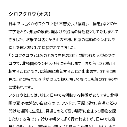
シロフクロウ（オス）
日本では古くからフクロウを「不苦労」、「福籠」、「福老」などの当
て字をふり、知恵の象徴、魔よけや招福の縁起物として親しまれて
きました。欧米では古くから山の神様、知恵の信頼のシンボルや
幸せを運ぶ鳥として信仰されてきました。
「シロフクロウ」は名のとおり白色の羽毛に覆われた大型のフク
ロウで、北極圏のツンドラ地帯に分布します。また首は270度回
転することができ、広範囲に察知することが出来ます。羽毛は白
色で、足の指まで羽毛がはえており、短いくちばしも顔の羽毛の中
に埋もれます。
フクロウとしては、珍しく日中でも活動する特徴があります。北極
圏の夏は夜がない白夜なので、ツンドラ、草原、湿地、岩場などの
開けた場所に生息し、見通しの効く高い場所に止まって獲物を探
したりする為です。狩りは朝夕に多く行われますが、日中でも活
発に活動します。獲物は小型ネズミ類を主な餌とし、まれにカモ