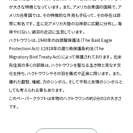
が大きな特徴となっています。また、アメリカ合衆国の国鳥で、ア
メリカ合衆国では、その特徴的な外見も手伝って、その存在は非
常に有名です。主に北アメリカ大陸の沿岸部に広範に分布し、海
岸や川沿い、湖沼の近辺に生息しています。
ハクトウワシは、1940年の白頭鷲保護法（The Bald Eagle
Protection Act）と1918年の渡り鳥保護条約法（The
Migratory Bird Treaty Act）によって保護されております。北米
先住民の多くの部族は、ハクトウワシを聖なる生き物と見なす文
化を持ち、ハクトウワシやその羽を儀式や正装に用います。また、
優れた叡智、権威、力のシンボル、そして平和と友情のシンボルと
しても考えられる事もあります。
このペーパークラフトは本物のハクトウワシの約2分の1の大きさ
です。