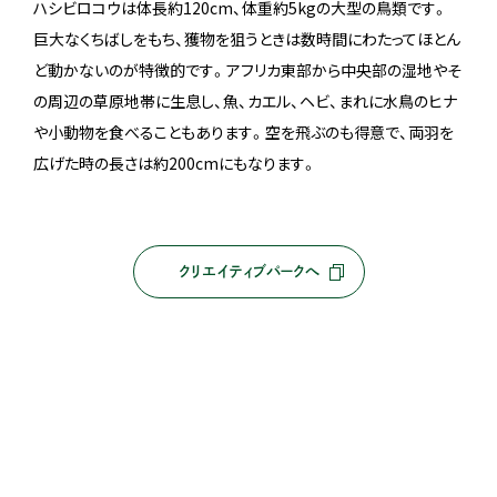
ハシビロコウは体長約120cm、体重約5kgの大型の鳥類です。
巨大なくちばしをもち、獲物を狙うときは数時間にわたってほとん
ど動かないのが特徴的です。アフリカ東部から中央部の湿地やそ
の周辺の草原地帯に生息し、魚、カエル、ヘビ、まれに水鳥のヒナ
や小動物を食べることもあります。空を飛ぶのも得意で、両羽を
広げた時の長さは約200cmにもなります。
クリエイティブパークへ