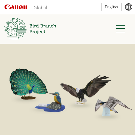
こ
English
の
ペ
ー
ジ
の
本
文
へ
移
動
し
ま
す