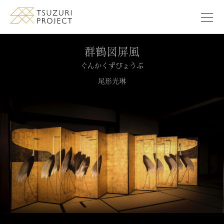
このページの本文へ移動します
群鶴図屏風
ぐんかくずびょうぶ
尾形光琳