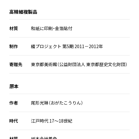
高精細複製品
材質
和紙に印刷・金箔貼付
制作
綴プロジェクト 第5期 2011－2012年
寄贈先
東京都美術館（公益財団法人 東京都歴史文化財団）
原本
作者
尾形光琳（おがたこうりん）
時代
江戸時代 17～18世紀
材質
紙本金地着色