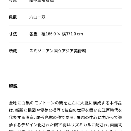
員数
六曲一双
寸法
各隻 縦166.0 × 横371.0 cm
所蔵
スミソニアン国立アジア美術館
解説
金地に白黒のモノトーンの鶴を左右に大胆に構成する本作品
は、斬新な構図や優美な描写で独自の世界を築いた江戸時代を
代表する画家、尾形光琳の作である。屏風の中心に向かって遊
歩するデザイン化された鶴19羽はリズミカルに配され、画面両