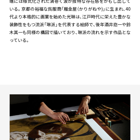
端には様式化された渦巻く波が独特な存在感をかもし出して
いる。京都の裕福な呉服商「雁金屋（かりがねや)」に生まれ、40
代より本格的に画業を始めた光琳は、江戸時代に栄えた豊かな
装飾性をもつ流派「琳派」を代表する絵師で、後年酒井抱一や鈴
木其一も同様の構図で描いており、琳派の流れを示す作品とな
っている。