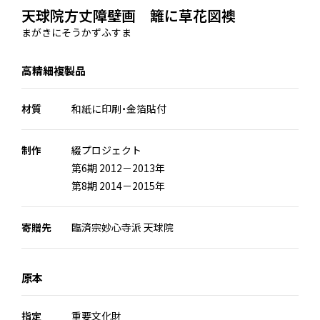
天球院方丈障壁画 籬に草花図襖
まがきにそうかずふすま
高精細複製品
材質
和紙に印刷・金箔貼付
制作
綴プロジェクト
第6期 2012－2013年
第8期 2014－2015年
寄贈先
臨済宗妙心寺派 天球院
原本
指定
重要文化財