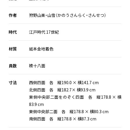
作者
狩野山楽・山雪（かのうさんらく・さんせつ）
時代
江戸時代 17世紀
材質
紙本金地着色
員数
襖十八面
寸法
西側四面 各 縦190.0 × 横141.7 cm
北側四面 各 縦182.7× 横93.9 cm
東側中央部二面をのぞく四面 各 縦178.8 × 横
83.9 cm
東側中央部二面 各 縦178.8 × 横80.3 cm
南側四面 各 縦178.8 × 横87.3 cm