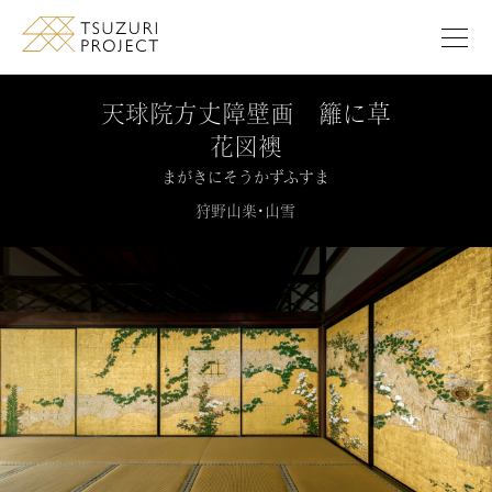
このページの本文へ移動します
天球院方丈障壁画 籬に草
花図襖
まがきにそうかずふすま
狩野山楽・山雪