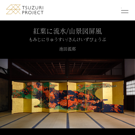
このページの本文へ移動します
紅葉に流水/山景図屏風
もみじにりゅうすい/さんけいずびょうぶ
池田孤邨