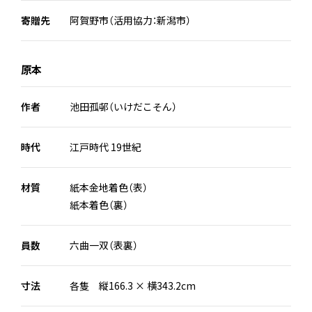
寄贈先
阿賀野市（活用協力：新潟市）
原本
作者
池田孤邨（いけだこそん）
時代
江戸時代 19世紀
材質
紙本金地着色（表）
紙本着色（裏）
員数
六曲一双（表裏）
寸法
各隻 縦166.3 × 横343.2cm