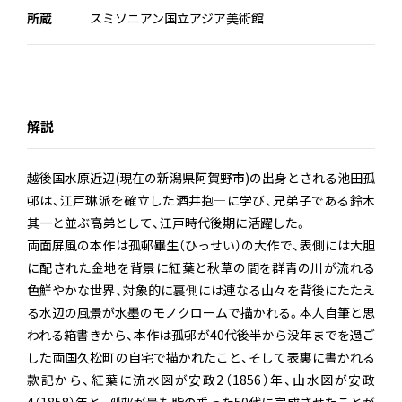
所蔵
スミソニアン国立アジア美術館
解説
越後国水原近辺(現在の新潟県阿賀野市)の出身とされる池田孤
邨は、江戸琳派を確立した酒井抱―に学び、兄弟子である鈴木
其一と並ぶ高弟として、江戸時代後期に活躍した。
両面屏風の本作は孤邨畢生（ひっせい）の大作で、表側には大胆
に配された金地を背景に紅葉と秋草の間を群青の川が流れる
色鮮やかな世界、対象的に裏側には連なる山々を背後にたたえ
る水辺の風景が水墨のモノクロームで描かれる。本人自筆と思
われる箱書きから、本作は孤邨が40代後半から没年までを過ご
した両国久松町の自宅で描かれたこと、そして表裏に書かれる
款記から、紅葉に流水図が安政2（1856）年、山水図が安政
4（1858）年と、孤邨が最も脂の乗った50代に完成させたことが