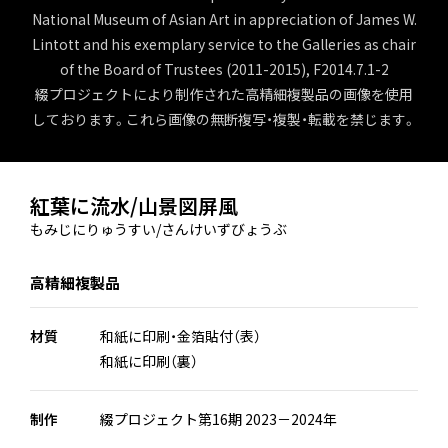
National Museum of Asian Art in appreciation of James W.
Lintott and his exemplary service to the Galleries as chair
of the Board of Trustees (2011-2015), F2014.7.1-2
綴プロジェクトにより制作された高精細複製品の画像を使用
しております。これら画像の無断複写・複製・転載を禁じます。
紅葉に流水/山景図屏風
もみじにりゅうすい/さんけいずびょうぶ
高精細複製品
材質
和紙に印刷・金箔貼付（表）
和紙に印刷（裏）
制作
綴プロジェクト第16期 2023－2024年