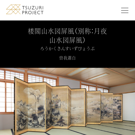
このページの本文へ移動します
楼閣山水図屏風（別称：月夜
山水図屏風）
ろうかくさんすいずびょうぶ
曽我蕭白