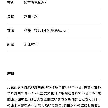
材質
紙本着色金泥引
員数
六曲一双
寸法
各隻 縦151.4 × 横366.0 cm
所蔵
近江神宮
解説
月夜山水図屏風は蕭白後期の作品と言われている。異端と言わ
れた蕭白であったが、重要文化財にも指定されているこの「楼
閣山水図屏風」は巨大な空間にいささかも怯むことなく、月下
の山水景観を過不足なく描いており、蕭白以外の誰にも表現し