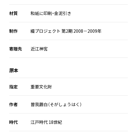
材質
和紙に印刷・金泥引き
制作
綴プロジェクト 第2期 2008－2009年
寄贈先
近江神宮
原本
指定
重要文化財
作者
曽我蕭白（そがしょうはく）
時代
江戸時代 18世紀