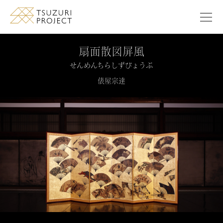
このページの本文へ移動します
扇面散図屏風
せんめんちらしずびょうぶ
俵屋宗達