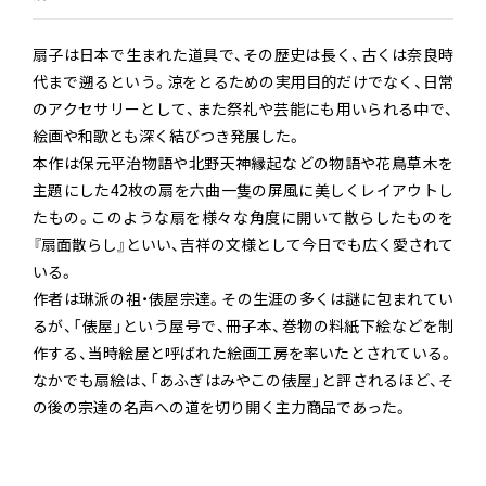
扇子は日本で生まれた道具で、その歴史は長く、古くは奈良時
代まで遡るという。涼をとるための実用目的だけでなく、日常
のアクセサリーとして、また祭礼や芸能にも用いられる中で、
絵画や和歌とも深く結びつき発展した。
本作は保元平治物語や北野天神縁起などの物語や花鳥草木を
主題にした42枚の扇を六曲一隻の屏風に美しくレイアウトし
たもの。このような扇を様々な角度に開いて散らしたものを
『扇面散らし』といい、吉祥の文様として今日でも広く愛されて
いる。
作者は琳派の祖・俵屋宗達。その生涯の多くは謎に包まれてい
るが、「俵屋」という屋号で、冊子本、巻物の料紙下絵などを制
作する、当時絵屋と呼ばれた絵画工房を率いたとされている。
なかでも扇絵は、「あふぎはみやこの俵屋」と評されるほど、そ
の後の宗達の名声への道を切り開く主力商品であった。