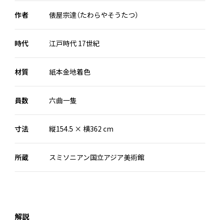
作者
俵屋宗達（たわらやそうたつ）
時代
江戸時代 17世紀
材質
紙本金地着色
員数
六曲一隻
寸法
縦154.5 × 横362 cm
所蔵
スミソニアン国立アジア美術館
解説