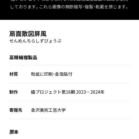
しております。これら画像の無断複写・複製・転載を禁じます。
扇面散図屏風
せんめんちらしずびょうぶ
高精細複製品
材質
和紙に印刷・金箔貼付
制作
綴プロジェクト第16期 2023－2024年
寄贈先
金沢美術工芸大学
原本