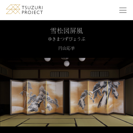
このページの本文へ移動します
雪松図屏風
ゆきまつずびょうぶ
円山応挙