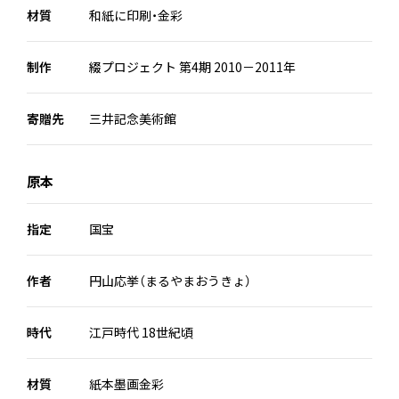
材質
和紙に印刷・金彩
制作
綴プロジェクト 第4期 2010－2011年
寄贈先
三井記念美術館
原本
指定
国宝
作者
円山応挙（まるやまおうきょ）
時代
江戸時代 18世紀頃
材質
紙本墨画金彩