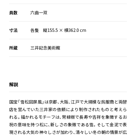
員数
六曲一双
寸法
各隻 縦155.5 × 横362.0 cm
所蔵
三井記念美術館
解説
国宝「雪松図屏風」は京都、大阪、江戸で大規模な呉服商と両替
店を営んでいた三井家の依頼により制作されたものと考えら
れる。描かれるモチーフは、常緑樹で長寿や吉祥を象徴するお
祝の意味を持つ松に、新しさの象徴である雪。そして金泥で表
現される大気の神々しさが加わり、清々しい冬の朝の情景が広