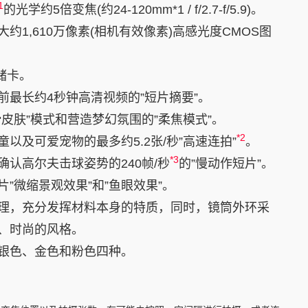
1
的光学约5倍变焦(约24-120mm*1 / f/2.7-f/5.9)。
约1,610万像素(相机有效像素)高感光度CMOS图
储卡。
前最长约4秒钟高清视频的”短片摘要”。
皮肤”模式和营造梦幻氛围的”柔焦模式”。
*2
以及可爱宠物的最多约5.2张/秒”高速连拍”
。
*3
认高尔夫击球姿势的240帧/秒
的”慢动作短片”。
”微缩景观效果”和”鱼眼效果”。
理，充分发挥材料本身的特质，同时，镜筒外环采
、时尚的风格。
银色、金色和粉色四种。