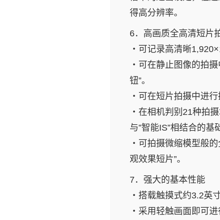
得高分辨率。
6．高画质全高清短片
・可记录高清晰1,920
・可在静止图像的拍摄
钮”。
・可在短片拍摄中进行
・在相机判别21种拍
与”智能IS”相结合的
・可拍摄微缩模型般的
观效果短片”。
7．强大的基本性能
・搭载触摸式约3.2英寸
・采用轻触画面即可进