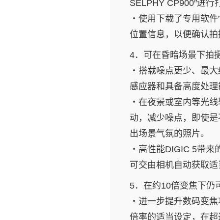
SELPHY CP900″进
・使用下载了专用软件”Ca
位置信息，以便确认拍摄
4．可在昏暗场景下拍摄美
・搭载噪点更少、最大约
感应器和具备高度处理能
・在夜景或室内等光线
动，减少噪点，即使是
出场景气氛的照片。
・高性能DIGIC 5
可交由相机自动获取适
5．在约10倍变焦下仍
・进一步提升数码变焦
倍率的适当设定，在超