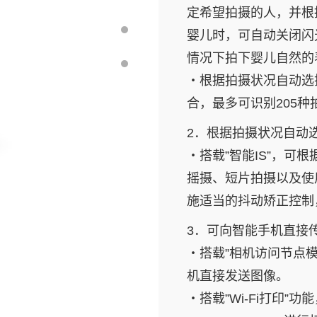
定希望拍摄的人，并根
婴儿时，可自动关闭闪
情况下拍下婴儿自然的
・根据拍摄状况自动选择
合，最多可识别205种
2．根据拍摄状况自动选
・搭载”智能IS”，
摇摄、短片拍摄以及使
施适当的抖动矫正控制
3．可向智能手机直接传
・搭载”相机访问节点
机直接发送图像。
・搭载”Wi-Fi打印