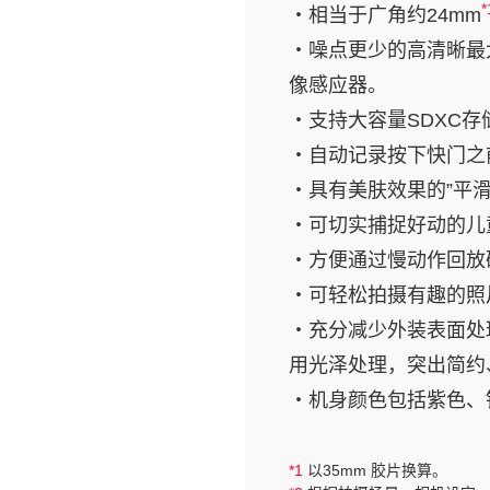
*
・相当于广角约24mm
・噪点更少的高清晰最大
像感应器。
・支持大容量SDXC存
・自动记录按下快门之
・具有美肤效果的”平滑
・可切实捕捉好动的儿童
・方便通过慢动作回放确
・可轻松拍摄有趣的照片
・充分减少外装表面处
用光泽处理，突出简约
・机身颜色包括紫色、
*1
以35mm 胶片换算。