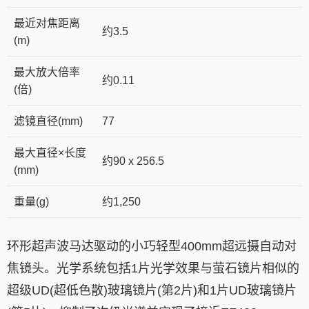
最近对焦距离
约3.5
(m)
最大放大倍率
约0.11
(倍)
滤镜直径(mm)
77
最大直径×长度
约90 x 256.5
(mm)
重量(g)
约1,250
环形超声波马达驱动的小巧轻型400mm超远摄自动对
焦镜头。光学系统包括1片光学效果与萤石镜片相似的
超级UD(超低色散)玻璃镜片(第2片)和1片UD玻璃镜片