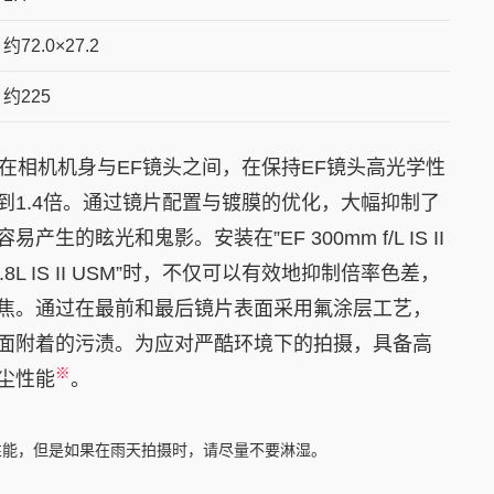
约72.0×27.2
约225
可安装在相机机身与EF镜头之间，在保持EF镜头高光学性
到1.4倍。通过镜片配置与镀膜的优化，大幅抑制了
生的眩光和鬼影。安装在”EF 300mm f/L IS II
f/2.8L IS II USM”时，不仅可以有效地抑制倍率色差，
焦。通过在最前和最后镜片表面采用氟涂层工艺，
面附着的污渍。为应对严酷环境下的拍摄，具备高
※
尘性能
。
能，但是如果在雨天拍摄时，请尽量不要淋湿。