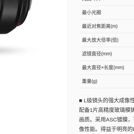
最小光圈
最近对焦距离(m)
最大放大倍率(倍)
滤镜直径(mm)
最大直径×长度(mm)
重量(g)
■ L级镜头的强大成像
配备1片高精度玻璃模
画质。采用ASC镀膜
像性能。得益于明亮的