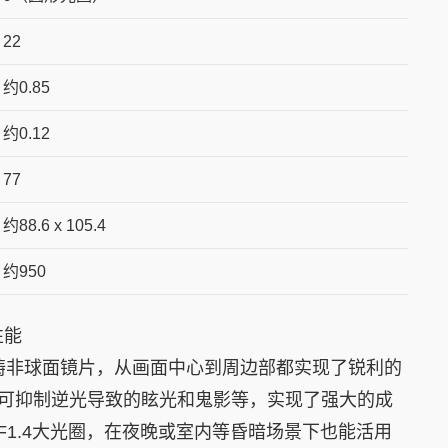
22
约0.85
约0.12
77
约88.6 x 105.4
约950
性能
铸非球面镜片，从画面中心到周边部都实现了锐利的
，可抑制逆光导致的眩光和鬼影等，实现了强大的成
F1.4大光圈，在夜晚或室内等昏暗场景下也能活用