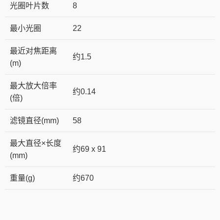
光圈叶片数
8
最小光圈
22
最近对焦距离
约1.5
(m)
最大放大倍率
约0.14
(倍)
滤镜直径(mm)
58
最大直径×长度
约69 x 91
(mm)
重量(g)
约670