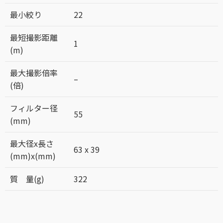
最小絞り
22
最短撮影距離
1
(m)
最大撮影倍率
–
(倍)
フィルター径
55
(mm)
最大径x長さ
63 x 39
(mm)x(mm)
質 量(g)
322