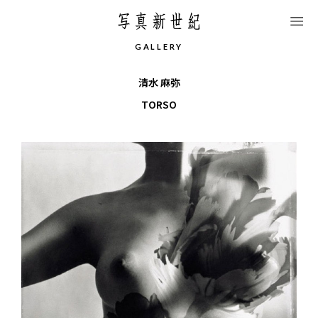
このページの本文へ移動します
G
A
L
L
E
R
Y
清水 麻弥
TORSO