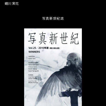
蜷川 実花
写真新世紀誌