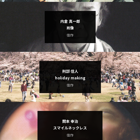
内倉 真一郎
肖像
佳作
刑部 信人
holiday making
佳作
関本 幸治
スマイルネックレス
佳作