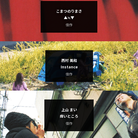
こまつのりまさ
▲≒▼
佳作
西村 美和
Instance
佳作
上山 まい
痒いところ
佳作