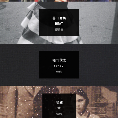
GRAND PRIX
谷口 育美
BEAT
優秀賞
稲口 俊太
sensui
佳作
澄 毅
光
佳作