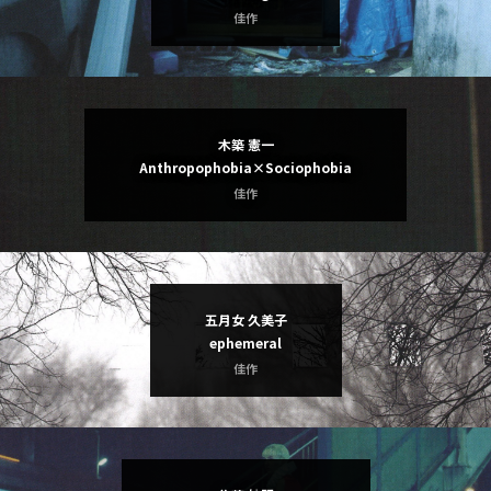
佳作
木築 憲一
Anthropophobia×Sociophobia
佳作
五月女 久美子
ephemeral
佳作