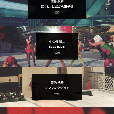
佐藤 航嗣
ぼくは、はだかの王子様
佳作
牛久保 賢二
Fake Book
佳作
菊池 飛鳥
ノンフィクション
佳作