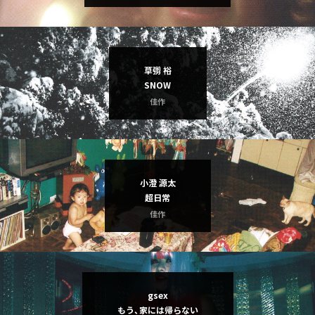
草彅 裕
SNOW
佳作
小澄 源太
超日常
佳作
gsex
もう、家には帰らない