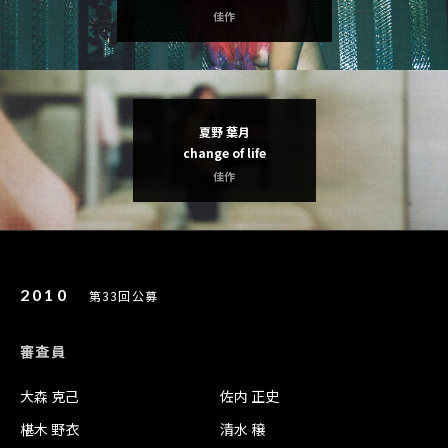
佳作
夏野 葉月
change of life
佳作
2010
第33回公募
審査員
大森 克己
佐内 正史
椹木 野衣
清水 穣