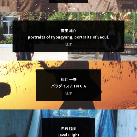
菱田 雄介
portraits of Pyongyang, portraits of Seoul.
佳作
松井 一泰
パラダイス☆ I N G A
佳作
赤石 隆明
Level Flight