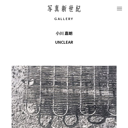
このページの本文へ移動します
G
A
L
L
E
R
Y
小川 嘉朗
UNCLEAR