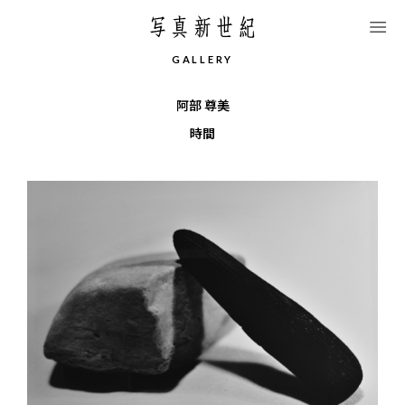
このページの本文へ移動します
G
A
L
L
E
R
Y
阿部 尊美
時間