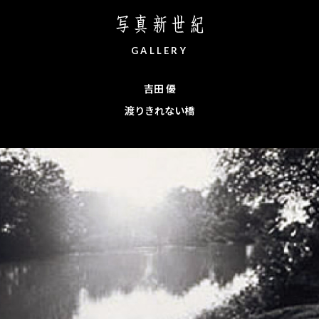
ホーム
写真新世紀について
G
A
L
L
E
R
Y
吉田 優
渡りきれない橋