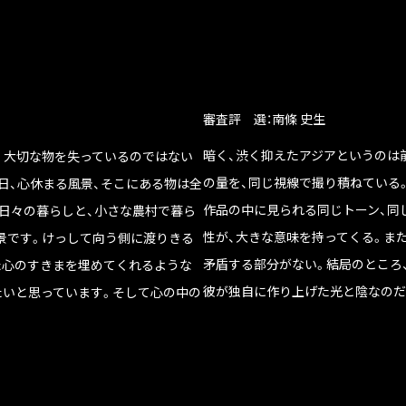
審査評 選：南條 史生
暗く、渋く抑えたアジアというのは
。大切な物を失っているのではない
の量を、同じ視線で撮り積ねている
夕日、心休まる風景、そこにある物は全
作品の中に見られる同じトーン、同
日々の暮らしと、小さな農村で暮ら
性が、大きな意味を持ってくる。ま
景です。けっして向う側に渡りきる
矛盾する部分がない。結局のところ
た心のすきまを埋めてくれるような
彼が独自に作り上げた光と陰なのだ
たいと思っています。そして心の中の