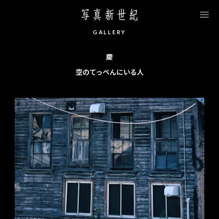
このページの本文へ移動します
G
A
L
L
E
R
Y
慶
空のてっぺんにいる人