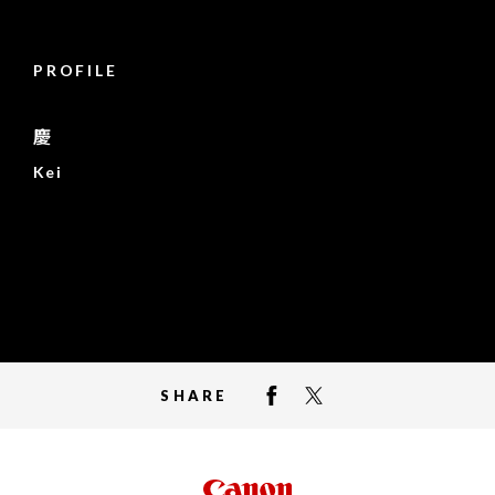
PROFILE
慶
Kei
SHARE