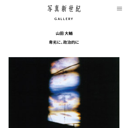
このページの本文へ移動します
G
A
L
L
E
R
Y
山田 大輔
卑劣に、政治的に