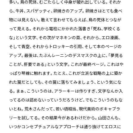
多い。鳥の死体、むごたらしく中身が破れ出している。それか
ら、牛丼、スパゲッティ、卵焼きのアップ。卵焼きはとても食べ
物には見えない。敢えて言わせてもらえば、鳥の死体とつなが
って見える。それから電柱にかかれた落書き「死ね、学校くる
な」という文字、その次がマネキンの首、それから、エロ漫画、
そして青空、それからトロッキーの引用、そして本のページの
アップ。最後は、たぶんレーニンのデスマスクの上に、「夢見る
ことが、肝要である」という文字。これが最終ページ。これはや
っぱり琴線に触れます。たとえ、これが立派な戦略の上に築か
れた罠だとしても、その罠に落ちてみましょう、という気にな
る。まぁ、こういうのは、アラーキーは作りすぎ、文字なんか入
ってるのは認めないっていうだろうけど、でもこういうのもな
いとね。荒木さんだって、若い頃相当、現代美術のボキャブラ
リーを試してる。その結果今があるわけだから。山田さんも、
いつかコンセプチュアルなアプローチは通り抜けてエロスに