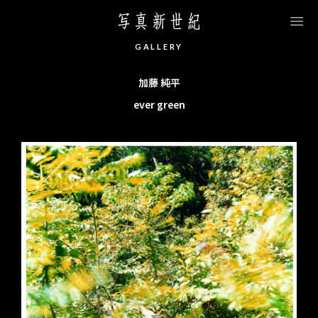
このページの本文へ移動します
G
A
L
L
E
R
Y
加藤 純平
ever green