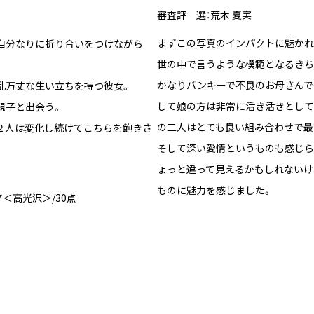
審査評 選：荒木 夏実
まずこの写真のインパクトに魅かれ
自分なりに折り合いをつけながら
世の中で言うような模範となるきち
かなりパンキーで不良のお母さんで
乱万丈な生い立ちを持つ彼女。
して娘の方は非常に活き活きとして
親子と出会う。
の二人はとても良い組み合わせで最
２人は変化し続けてこちらを飽きさ
そして深い愛情というものも感じら
ょっと違って見えるかもしれないけ
ものに魅力を感じました。
＜高光沢＞/30点