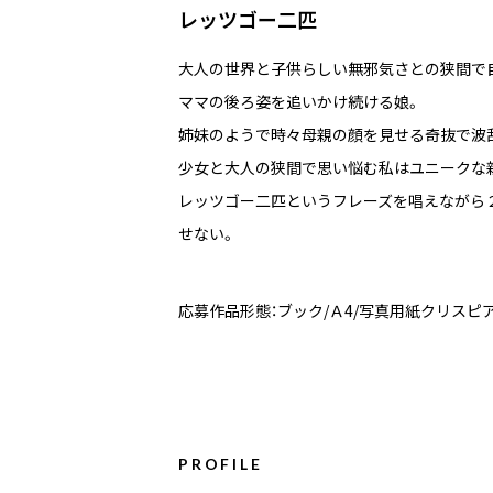
レッツゴー二匹
大人の世界と子供らしい無邪気さとの狭間で
ママの後ろ姿を追いかけ続ける娘。
姉妹のようで時々母親の顔を見せる奇抜で波
少女と大人の狭間で思い悩む私はユニークな
レッツゴー二匹というフレーズを唱えながら
せない。
応募作品形態：ブック/Ａ4/写真用紙クリスピア
PROFILE