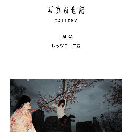
ホーム
写真新世紀について
G
A
L
L
E
R
Y
HALKA
レッツゴー二匹