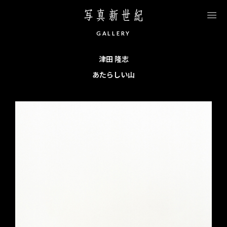
このページの本文へ移動します
G
A
L
L
E
R
Y
津田 隆志
あたらしい山