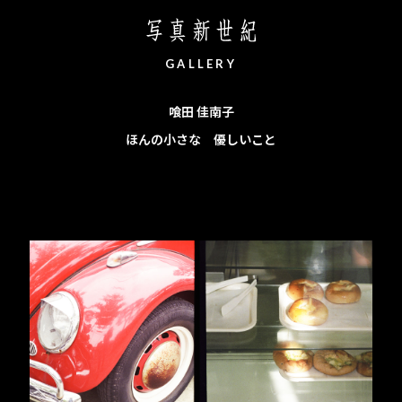
ホーム
写真新世紀について
G
A
L
L
E
R
Y
喰田 佳南子
ほんの小さな 優しいこと