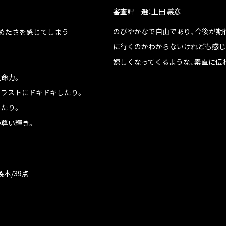
審査評 選：上田 義彦
のびやかなで自由であり、今後が期
めたさを感じてしまう
に行くのかわからないけれども感じ
嬉しくなってくるような、素直に伝
命力。
トラストにドキドキしたり。
たり。
尊い輝き。
製本/39点