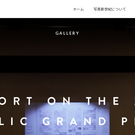
ホーム
写真新世紀について
G
A
L
L
E
R
Y