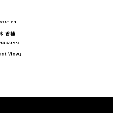
ENTATION
木 香輔
KE SASAKI
eet View」