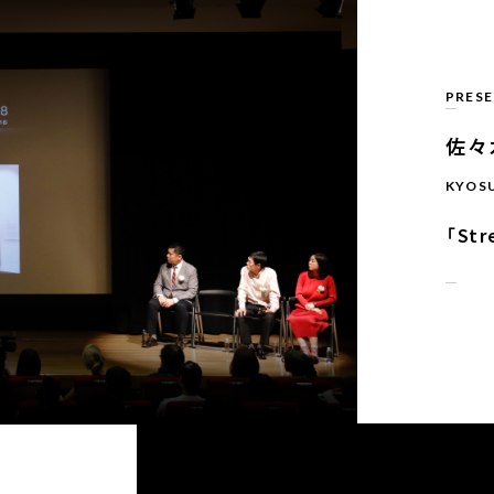
PRES
佐々
KYOSU
「Str