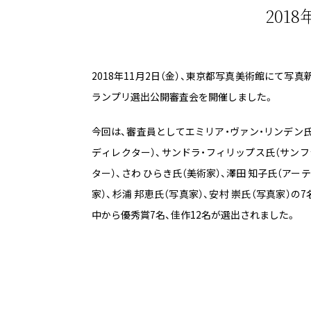
201
2018年11月2日（金）、東京都写真美術館にて写真新
ランプリ選出公開審査会を開催しました。
今回は、審査員としてエミリア・ヴァン・リンデン氏（
ディレクター）、サンドラ・フィリップス氏（サンフ
ター）、さわ ひらき氏（美術家）、澤田 知子氏（アーティスト）、椹木 野依氏（美術評論
家）、杉浦 邦恵氏（写真家）、安村 崇氏（写真家）の7
中から優秀賞7名、佳作12名が選出されました。