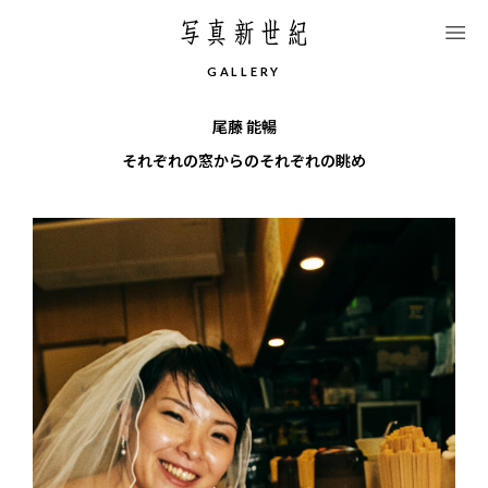
このページの本文へ移動します
G
A
L
L
E
R
Y
尾藤 能暢
それぞれの窓からのそれぞれの眺め