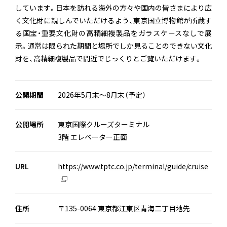
しています。⽇本を訪れる海外の⽅々や国内の皆さまにより広
く⽂化財に親しんでいただけるよう、東京国⽴博物館が所蔵す
る国宝・重要⽂化財の⾼精細複製品をガラスケースなしで展
⽰。通常は限られた期間と場所でしか⾒ることのできない⽂化
財を、⾼精細複製品で間近でじっくりとご覧いただけます。
公開期間
2026年5月末～8月末（予定）
公開場所
東京国際クルーズターミナル
3階 エレベーター正面
URL
https://www.tptc.co.jp/terminal/guide/cruise
住所
〒135-0064 東京都江東区青海二丁目地先