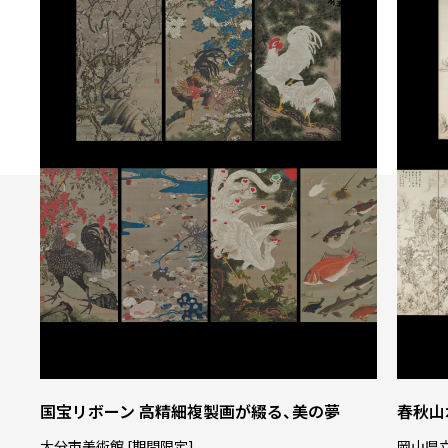
国宝リボーン 高精細複製画が綴る、美の夢
春秋山
大分市美術館 [期間限定]
岡山県立