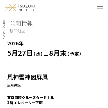
このページの本文へ移動します
公
開
情
報
I
N
F
O
R
M
期間限定
A
T
I
O
N
2026年
5月27日
8月末
（水）
（予定）
風神雷神図屏風
尾形光琳
東京国際クルーズターミナル
3階 エレベーター正面