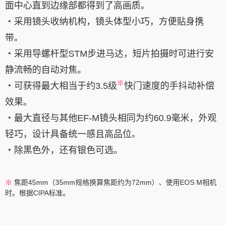
面中心直到边缘部都得到了高画质。
・采用镜头收纳机构，镜头体型小巧，方便贴身携
带。
・采用导螺杆型STM步进马达，短片拍摄时可进行安
静流畅的自动对焦。
※
・可获得最大相当于约3.5级
快门速度的手抖动补偿
效果。
・最大直径与其他EF-M镜头相同为约60.9毫米，外观
轻巧，设计具备统一感且高品位。
・除黑色外，还有银色可选。
※
焦距45mm（35mm规格换算焦距约为72mm）、使用EOS M相机
时。根据CIPA标准。