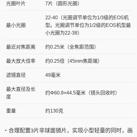
光圈叶片
7片（圆形光圈）
22-40（光圈调节单位为1/3级的EOS机
最小光圈
型。光圈调节单位为1/2级的EOS机型最
小光圈为22-38）
最近对焦距离
约0.25米（全焦距范围）
最大放大倍率
约0.25倍（45mm焦距端）
滤镜直径
49毫米
最大直径及长
约Φ60.9×44.5毫米（镜头回收时）
度
重量
约130克
・合理配置3片非球面镜片，实现小型轻量的同时，画