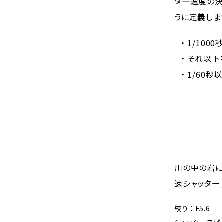
ター速度の決
うに定義しま
1/100
それ以下
1/60秒
川の中の岩に
速シャッター
絞り ： F5.6