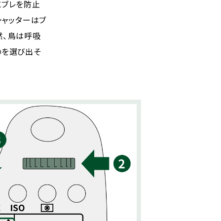
にブレを防止
シャッターはブ
然、鳥は呼吸
のを選び出そ