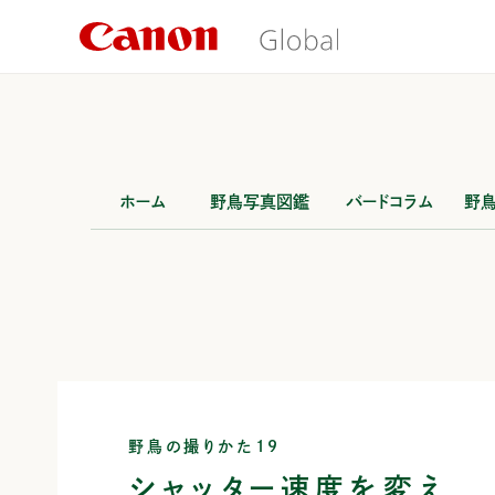
こ
の
ペ
ー
ジ
の
本
文
へ
移
ホーム
野鳥写真図鑑
バードコラム
野
動
し
ま
す
野鳥の撮りかた19
シャッター速度を変え