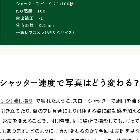
シャッタースピード ： 1/100秒
ISO感度 ： 100
露出補正 ： -1
焦点距離 ： 321mm
一眼レフカメラ（APS-Cサイズ）
シャッター速度で写真はどう変わる
レンジ！流し撮り
」で触れたように、スローシャッターで周囲を流
引き立てたり、翼のブレ具合により飛翔する姿に躍動感を加え
ー速度を変えることで、同じ時間、同じ場所で撮影しても、写っ
ともあります。どのように写真が変わるのか？今回は実例を見な