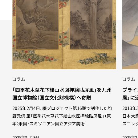
コラム
コラム
「四季花木草花下絵山水図押絵貼屏風」を九州
プライ
国立博物館（国立文化財機構）へ寄贈
風」に
2025年2月4日、綴プロジェクト第16期で制作した狩
2013
野元信 筆「四季花木草花下絵山水図押絵貼屏風」（原
日本大震
本：米国・スミソニアン国立アジア美術...
スコレク
2025年3月19日
2025年