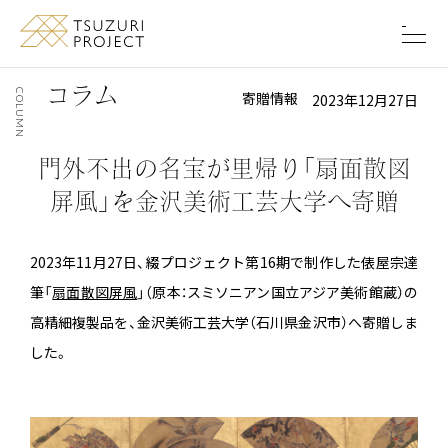
このページの本文へ移動します
コ
ラ
ム
C
寄贈情報
2023年12月27日
O
L
U
M
N
門外不出の名宝が里帰り
「扇面散図
屏風」を金沢美術工芸大学へ寄贈
2023年11月27日、綴プロジェクト第16期で制作した俵屋宗達
筆「
扇面散図屏風
」（原本：スミソニアン国立アジア美術館蔵）の
高精細複製品を、金沢美術工芸大学（石川県金沢市）へ寄贈しま
した。