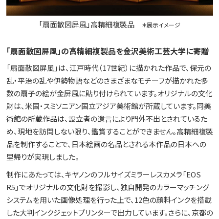
「扇面散図屏風」高精細複製品
＊展示イメージ
「扇面散図屏風」の高精細複製品を金沢美術工芸大学に寄贈
「扇面散図屏風」は、江戸時代（17世紀）に描かれた作品で、保元の
乱・平治の乱や伊勢物語などのさまざまなモチーフが描かれた多
数の扇子の絵が金屏風に貼り付けられています。オリジナルの文化
財は、米国・スミソニアン国立アジア美術館が所蔵しています。同美
術館の所蔵作品は、設立者の遺言により門外不出とされているた
め、現地を訪問しない限り、鑑賞することができません。高精細複製
品を制作することで、日本絵画の名品とされる本作品の日本への
里帰りが実現しました。
制作にあたっては、キヤノンのフルサイズミラーレスカメラ「EOS
R5」でオリジナルの文化財を撮影し、独自開発のカラーマッチング
システムを用いた画像処理を行った上で、12色の顔料インクを搭載
した大判インクジェットプリンターで出力しています。さらに、京都の