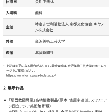
休館日
会期中無休
入場料
無料
特定非営利活動法人 京都文化協会、キヤノ
主催
ン株式会社
共催
金沢美術工芸大学
後援
北國新聞社
*
上記は変更になる場合があります。最新情報は、金沢美術工芸大学のホームペ
ージをご確認ください。
https://www.kanazawa-bidai.ac.jp/
2. 展示作品
「扇面散図屏風」高精細複製品（原本：俵屋宗達 筆、スミソニア
ン国立アジア美術館 所蔵）
＊「綴プロジェクト」第16期作品、金沢美術工芸大学へ寄贈