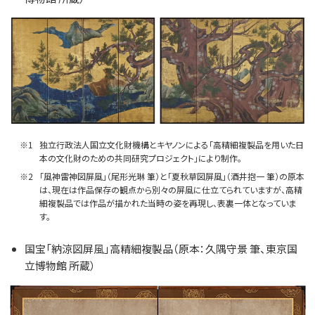
※1
独立行政法人国立文化財機構とキヤノンによる「高精細複製品を用いた日
本の文化財のための共同研究プロジェクト」により制作。
※2
「風神雷神図屏風」（尾形光琳 筆）と「夏秋草図屏風」（酒井抱一 筆）の原本
は、現在は作品保存の観点から別々の屏風に仕立てられていますが、高精
細複製品では作品が描かれた当時の姿を再現し、表裏一体となっていま
す。
国宝「納涼図屏風」高精細複製品（原本：久隅守景 筆、東京国
立博物館 所蔵）