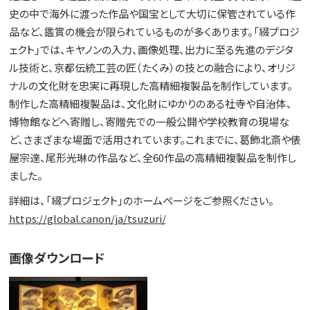
史の中で海外に渡った作品や国宝として大切に保管されている作
品など、鑑賞の機会が限られているものが多くあります。「綴プロジ
ェクト」では、キヤノンの入力、画像処理、出力に至る先進のデジタ
ル技術と、京都伝統工芸の匠（たくみ）の技との融合により、オリジ
ナルの文化財を忠実に再現した高精細複製品を制作しています。
制作した高精細複製品は、文化財にゆかりのある社寺や自治体、
博物館などへ寄贈し、寄贈先での一般公開や学校教育の現場な
ど、さまざまな場面で活用されています。これまでに、葛飾北斎や俵
屋宗達、尾形光琳の作品など、全60作品の高精細複製品を制作し
ました。
詳細は、「綴プロジェクト」のホームページをご参照ください。
https://global.canon/ja/tsuzuri/
画像ダウンロード