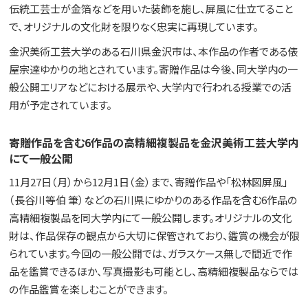
伝統工芸士が金箔などを用いた装飾を施し、屏風に仕立てること
で、オリジナルの文化財を限りなく忠実に再現しています。
金沢美術工芸大学のある石川県金沢市は、本作品の作者である俵
屋宗達ゆかりの地とされています。寄贈作品は今後、同大学内の一
般公開エリアなどにおける展示や、大学内で行われる授業での活
用が予定されています。
寄贈作品を含む6作品の高精細複製品を金沢美術工芸大学内
にて一般公開
11月27日（月）から12月1日（金）まで、寄贈作品や「松林図屏風」
（長谷川等伯 筆）などの石川県にゆかりのある作品を含む6作品の
高精細複製品を同大学内にて一般公開します。オリジナルの文化
財は、作品保存の観点から大切に保管されており、鑑賞の機会が限
られています。今回の一般公開では、ガラスケース無しで間近で作
品を鑑賞できるほか、写真撮影も可能とし、高精細複製品ならでは
の作品鑑賞を楽しむことができます。