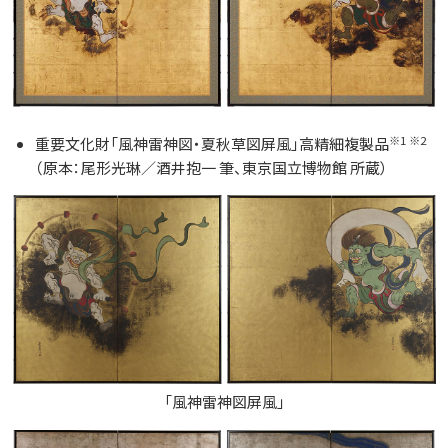
※1
※2
重要文化財「風神雷神図・夏秋草図屏風」高精細複製品
（原本：尾形光琳／酒井抱一 筆、東京国立博物館 所蔵）
「風神雷神図屏風」