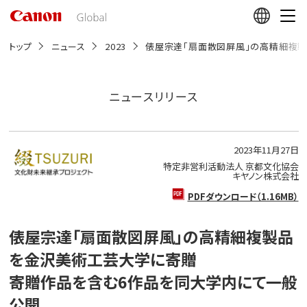
こ
の
ペ
ー
トップ
ニュース
2023
俵屋宗達「扇面散図屏風」の高精細複
ジ
の
本
文
ニュースリリース
へ
移
動
し
2023年11月27日
ま
す
特定非営利活動法人 京都文化協会
キヤノン株式会社
PDFダウンロード（1.16MB）
俵屋宗達「扇面散図屏風」の高精細複製品
を金沢美術工芸大学に寄贈
寄贈作品を含む6作品を同大学内にて一般
公開