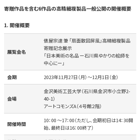
寄贈作品を含む6作品の高精細複製品一般公開の開催概要
1. 開催概要
俵屋宗達 筆 「扇面散図屏風」高精細複製品
寄贈記念展示
展覧会名
「日本美術の名品 ー石川県ゆかりの絵師を
中心にー」
会期
2023年11月27日（月）～12月1日（金）
金沢美術工芸大学（石川県金沢市小立野2-
会場
40-1）
アートコモンズA（４号館２階）
10：00 ～17：00（ただし、会期初日は14：30開
開催時間
始、最終日は16：00終了）