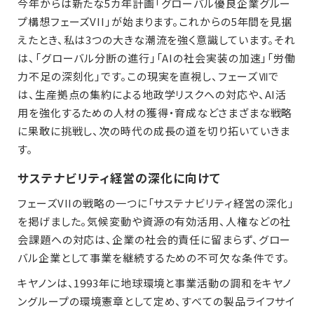
今年からは新たな5カ年計画「グローバル優良企業グルー
プ構想フェーズVII」が始まります。これからの5年間を見据
えたとき、私は3つの大きな潮流を強く意識しています。それ
は、「グローバル分断の進行」「AIの社会実装の加速」「労働
力不足の深刻化」です。この現実を直視し、フェーズⅦで
は、生産拠点の集約による地政学リスクへの対応や、AI活
用を強化するための人材の獲得・育成などさまざまな戦略
に果敢に挑戦し、次の時代の成長の道を切り拓いていきま
す。
サステナビリティ経営の深化に向けて
フェーズVIIの戦略の一つに「サステナビリティ経営の深化」
を掲げました。気候変動や資源の有効活用、人権などの社
会課題への対応は、企業の社会的責任に留まらず、グロー
バル企業として事業を継続するための不可欠な条件です。
キヤノンは、1993年に地球環境と事業活動の調和をキヤノ
ングループの環境憲章として定め、すべての製品ライフサイ