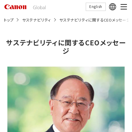
こ
English
の
ペ
ー
トップ
サステナビリティ
サステナビリティに関するCEOメッセージ
ジ
の
本
文
サステナビリティに関するCEOメッセー
へ
ジ
移
動
し
ま
す