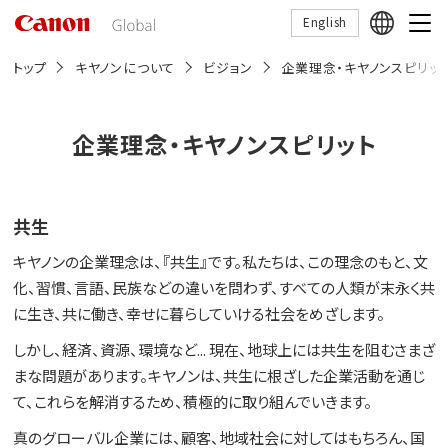
こ
English
の
ペ
ー
トップ
キヤノンについて
ビジョン
企業理念・キヤノンスピリッ
ジ
の
本
文
企業理念・キヤノンスピリット
へ
移
動
し
ま
共生
す
キヤノンの企業理念は、『共生』です。私たちは、この理念のもと、文
化、習慣、言語、民族などの違いを問わず、すべての人類が末永く共
に生き、共に働き、幸せに暮らしていける社会をめざします。
しかし、経済、資源、環境など... 現在、地球上には共生を阻むさまざ
まな問題があります。キヤノンは、共生に根ざした企業活動を通じ
て、これらを解消するため、積極的に取り組んでいきます。
真のグローバル企業には、顧客、地域社会に対してはもちろん、国