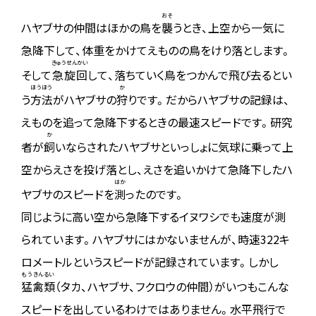
おそ
ハヤブサの仲間はほかの鳥を
襲
うとき、上空から一気に
急降下して、体重をかけてえものの鳥をけり落とします。
きゅうせんかい
そして
急旋回
して、落ちていく鳥をつかんで飛び去るとい
ほうほう
か
う
方法
がハヤブサの
狩
りです。だからハヤブサの記録は、
えものを追って急降下するときの最速スピードです。研究
か
者が
飼
いならされたハヤブサといっしょに気球に乗って上
空からえさを投げ落とし、えさを追いかけて急降下したハ
はか
ヤブサのスピードを
測
ったのです。
同じように高い空から急降下するイヌワシでも速度が測
られています。ハヤブサにはかないませんが、時速322キ
ロメートルというスピードが記録されています。しかし
もうきんるい
猛禽類
（タカ、ハヤブサ、フクロウの仲間）がいつもこんな
スピードを出しているわけではありません。水平飛行で