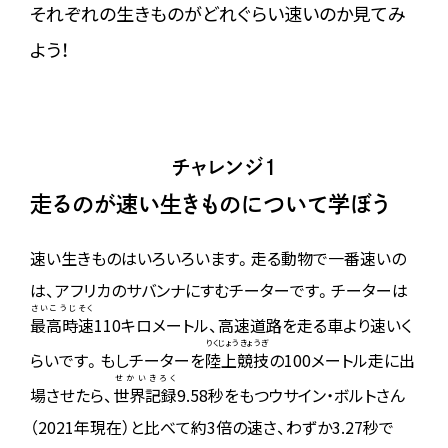
それぞれの生きものがどれぐらい速いのか見てみ
よう！
チャレンジ1
走るのが速い生きものについて学ぼう
速い生きものはいろいろいます。走る動物で一番速いの
は、アフリカのサバンナにすむチーターです。チーターは
さいこうじそく
最高時速
110キロメートル、高速道路を走る車より速いく
りくじょうきょうぎ
らいです。もしチーターを
陸上競技
の100メートル走に出
せかいきろく
場させたら、
世界記録
9.58秒をもつウサイン・ボルトさん
（2021年現在）と比べて約3倍の速さ、わずか3.27秒で