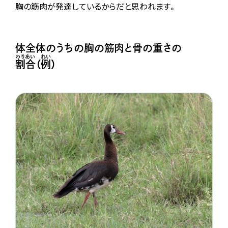
胸
の
筋肉
が
発達
しているからだと思われます。
体全体のうちの胸の筋肉と骨の重さの
わりあい
れい
割合
（
例
）