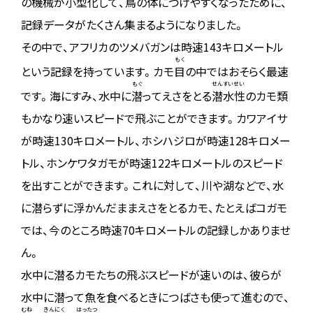
の
機械
が
小型化
して、鳥の体につけやすくなったために、
記録データがたくさん集まるようになりました。
その中で、アフリカのツメバガンは時速143キロメートル
もく
という記録を持っています。カモ
目
の中ではおそらく最速
もぐ
せんすいせい
です。海にすみ、水中に
潜
ってえさをとる
潜水性
のカモ類
もかなり速いスピードで飛ぶことができます。カワアイサ
が時速130キロメートル、ホシハジロが時速128キロメー
トル、ホンケワタガモが時速122キロメートルのスピード
を出すことができます。これに対して、川や湖などで、水
に潜らずに浮かんだままえさをとるカモ、たとえばコガモ
では、今のところ時速70キロメートルの記録しかありませ
ん。
水中に潜るカモたちの飛ぶスピードが速いのは、彼らが
水中に潜って魚を食べるときにつばさも使って進むので、
むね
きんにく
はったつ