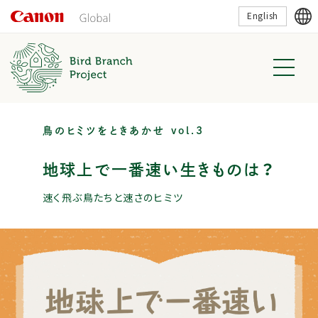
こ
English
の
ペ
ー
ジ
の
本
文
へ
移
動
鳥のヒミツをときあかせ vol.3
し
ま
地球上で一番速い生きものは？
す
速く飛ぶ鳥たちと速さのヒミツ