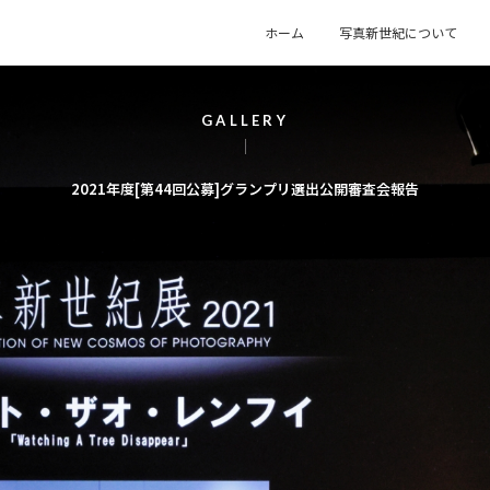
ホーム
写真新世紀について
G
A
L
L
E
R
Y
2
0
2
1
年
度
[
第
4
4
回
公
募
]
グ
ラ
ン
プ
リ
選
出
公
開
審
査
会
報
告