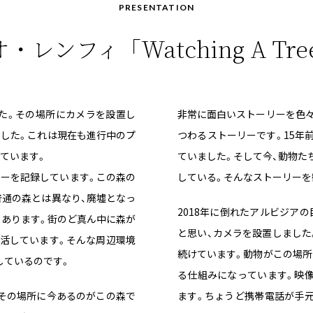
PRESENTATION
オ・レンフィ
「Watching A Tre
した。その場所にカメラを設置し
非常に面白いストーリーを色々
ました。これは現在も進行中のプ
つわるストーリーです。15年
ています。
ていました。そして今、動物た
リーを記録しています。この森の
している。そんなストーリーを
普通の森とは異なり、廃墟となっ
2018年に倒れたアルビジア
もあります。街のど真ん中に森が
と思い、カメラを設置しました
生活しています。そんな周辺環境
続けています。動物がこの場所
しているのです。
る仕組みになっています。映
。その場所に今あるのがこの森で
ます。ちょうど携帯電話が手