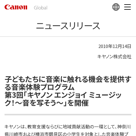
こ
の
ペ
ニュースリリース
ー
ジ
の
本
2010年12月14日
文
キヤノン株式会社
へ
移
動
し
子どもたちに音楽に触れる機会を提供す
ま
る音楽体験プログラム
す
第3回「キヤノン エンジョイ ミュージッ
ク！～音を写そう～」を開催
キヤノンは、教育支援ならびに地域貢献活動の一環として、神奈川
県川崎市および横浜市鶴見区の小学生を対象とした音楽体験プ