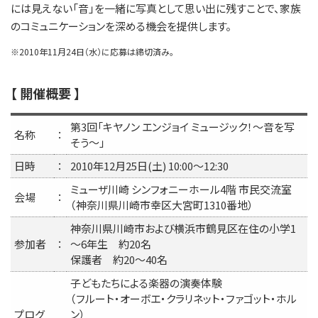
には見えない「音」を一緒に写真として思い出に残すことで、家族
のコミュニケーションを深める機会を提供します。
※
2010年11月24日（水）に応募は締切済み。
【 開催概要 】
第3回「キヤノン エンジョイ ミュージック！～音を写
名称
：
そう～」
日時
：
2010年12月25日(土) 10:00～12:30
ミューザ川崎 シンフォニーホール4階 市民交流室
会場
：
（神奈川県川崎市幸区大宮町1310番地）
神奈川県川崎市および横浜市鶴見区在住の小学1
参加者
：
～6年生 約20名
保護者 約20～40名
子どもたちによる楽器の演奏体験
（フルート・オーボエ・クラリネット・ファゴット・ホル
プログ
ン）