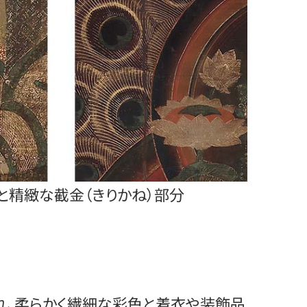
と精緻な截金（きりかね）部分
かれ、柔らかく繊細な彩色と着衣や装飾品