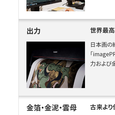
出力
世界最高
日本画の
「imag
力および
金箔・金泥・雲母
古来より