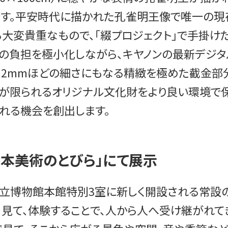
す。平安時代に描かれた孔雀明王像で唯一の現
大変貴重なもので、「綴プロジェクト」で手掛け
の負担を極小化しながら、キヤノンの最新デジ
か0.2mmほどの細さにもなる精緻を極めた截金
会が限られるオリジナル文化財をより良い環境で
れる機会を創出します。
本美術のとびら」にて展示
京国立博物館本館特別3室に新しく開設される常設
、見て、体験することで、人から人へ受け継がれて