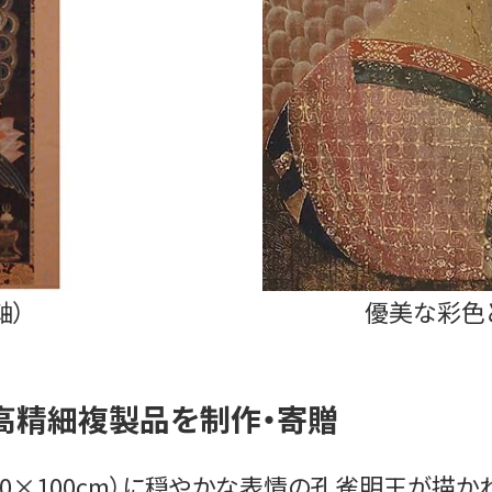
軸）
優美な彩色
の高精細複製品を制作・寄贈
50×100cm）に穏やかな表情の孔雀明王が描