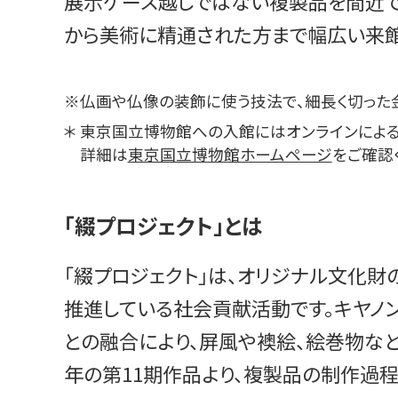
展示ケース越しではない複製品を間近で
から美術に精通された方まで幅広い来館
※
仏画や仏像の装飾に使う技法で、細長く切った
＊
東京国立博物館への入館にはオンラインによる
詳細は
東京国立博物館ホームページ
をご確認
「綴プロジェクト」とは
「綴プロジェクト」は、オリジナル文化
推進している社会貢献活動です。キヤノ
との融合により、屏風や襖絵、絵巻物な
年の第11期作品より、複製品の制作過