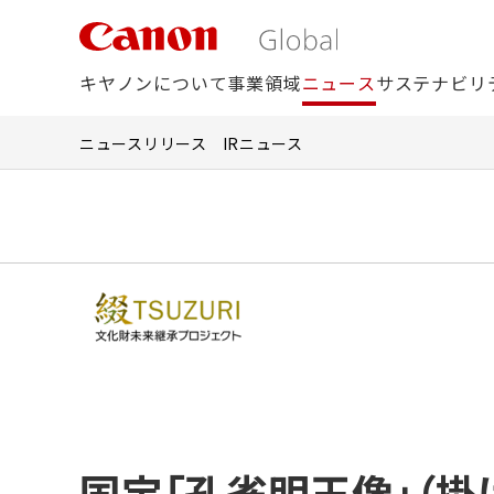
こ
の
ペ
キヤノンについて
事業領域
ニュース
サステナビリ
ー
ジ
の
ニュースリリース
IRニュース
本
文
へ
移
動
し
ま
す
国宝「孔雀明王像」（