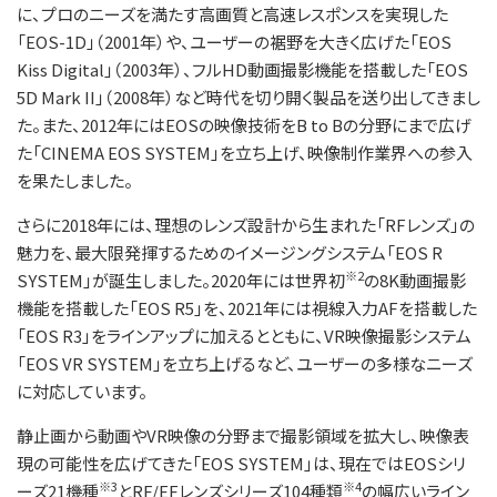
に、プロのニーズを満たす高画質と高速レスポンスを実現した
「EOS-1D」（2001年）や、ユーザーの裾野を大きく広げた「EOS
Kiss Digital」（2003年）、フルHD動画撮影機能を搭載した「EOS
5D Mark II」（2008年）など時代を切り開く製品を送り出してきまし
た。また、2012年にはEOSの映像技術をB to Bの分野にまで広げ
た「CINEMA EOS SYSTEM」を立ち上げ、映像制作業界への参入
を果たしました。
さらに2018年には、理想のレンズ設計から生まれた「RFレンズ」の
魅力を、最大限発揮するためのイメージングシステム「EOS R
※2
SYSTEM」が誕生しました。2020年には世界初
の8K動画撮影
機能を搭載した「EOS R5」を、2021年には視線入力AFを搭載した
「EOS R3」をラインアップに加えるとともに、VR映像撮影システム
「EOS VR SYSTEM」を立ち上げるなど、ユーザーの多様なニーズ
に対応しています。
静止画から動画やVR映像の分野まで撮影領域を拡大し、映像表
現の可能性を広げてきた「EOS SYSTEM」は、現在ではEOSシリ
※3
※4
ーズ21機種
とRF/EFレンズシリーズ104種類
の幅広いライン