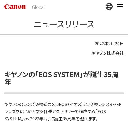
こ
の
ペ
ニュースリリース
ー
ジ
の
本
2022年2月24日
文
キヤノン株式会社
へ
移
動
し
キヤノンの「EOS SYSTEM」が誕生35周
ま
年
す
キヤノンのレンズ交換式カメラEOS（イオス）と、交換レンズRF/EF
レンズをはじめとする各種アクセサリーで構成する「EOS
SYSTEM」が、2022年3月に誕生35周年を迎えます。