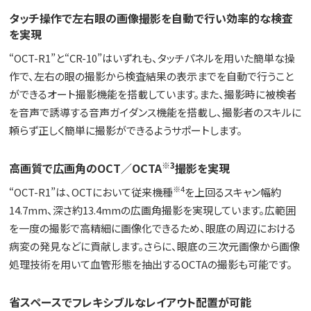
タッチ操作で左右眼の画像撮影を自動で行い効率的な検査
を実現
“OCT-R1”と“CR-10”はいずれも、タッチパネルを用いた簡単な操
作で、左右の眼の撮影から検査結果の表示までを自動で行うこと
ができるオート撮影機能を搭載しています。また、撮影時に被検者
を音声で誘導する音声ガイダンス機能を搭載し、撮影者のスキルに
頼らず正しく簡単に撮影ができるようサポートします。
※3
高画質で広画角のOCT／OCTA
撮影を実現
※4
“OCT-R1”は、OCTにおいて従来機種
を上回るスキャン幅約
14.7mm、深さ約13.4mmの広画角撮影を実現しています。広範囲
を一度の撮影で高精細に画像化できるため、眼底の周辺における
病変の発見などに貢献します。さらに、眼底の三次元画像から画像
処理技術を用いて血管形態を抽出するOCTAの撮影も可能です。
省スペースでフレキシブルなレイアウト配置が可能