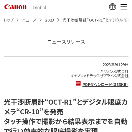
こ
の
ペ
ー
トップ
ニュース
2023
光干渉断層計“OCT-R1”とデジタル
ジ
の
本
文
ニュースリリース
へ
移
動
し
2023年9月29日
ま
す
キヤノン株式会社
キヤノンメドテックサプライ株式会社
PDFダウンロード（883KB）
光干渉断層計“OCT-R1”とデジタル眼底カ
メラ“CR-10”を発売
タッチ操作で撮影から結果表示までを自動
で行い効率的な眼底撮影を実現