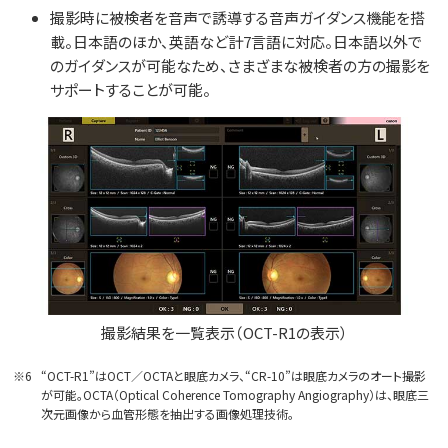
撮影時に被検者を音声で誘導する音声ガイダンス機能を搭
載。日本語のほか、英語など計7言語に対応。日本語以外で
のガイダンスが可能なため、さまざまな被検者の方の撮影を
サポートすることが可能。
撮影結果を一覧表示（OCT-R1の表示）
※6
“OCT-R1”はOCT／OCTAと眼底カメラ、“CR-10”は眼底カメラのオート撮影
が可能。OCTA（Optical Coherence Tomography Angiography）は、眼底三
次元画像から血管形態を抽出する画像処理技術。