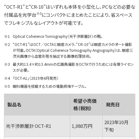
“OCT-R1”と“CR-10”はいずれも本体を小型化し、PCなどの必要な
※5
付属品を光学台
にコンパクトにまとめたことにより、省スペース
でフレキシブルなレイアウトが可能です。
※1
Optical Coherence Tomography（光干渉断層計）の略。
※2
“OCT-R1”はOCT／OCTAと眼底カメラ、“CR-10”は眼底カメラのオート撮影
が可能。OCTA（Optical Coherence Tomography Angiography）は、眼底三
次元画像から血管形態を抽出する画像処理技術。
※3
最大約13.4×約13.4mmの広画角撮影をOCTAで行うためには有償ライセン
スが必要。
※4
「OCT-A1」（2019年4月発売）
※5
眼科機器を搭載するための電動昇降テーブル。
希望小売価
製品名
発売日
格（税別）
2023年10月
光干渉断層計 OCT-R1
1,080万円
下旬