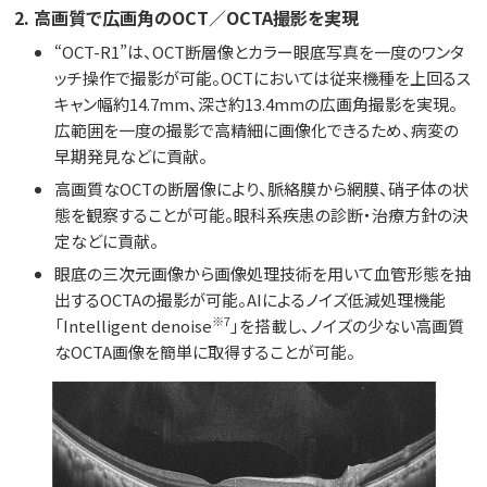
2. 高画質で広画角のOCT／OCTA撮影を実現
“OCT-R1”は、OCT断層像とカラー眼底写真を一度のワンタ
ッチ操作で撮影が可能。OCTにおいては従来機種を上回るス
キャン幅約14.7mm、深さ約13.4mmの広画角撮影を実現。
広範囲を一度の撮影で高精細に画像化できるため、病変の
早期発見などに貢献。
高画質なOCTの断層像により、脈絡膜から網膜、硝子体の状
態を観察することが可能。眼科系疾患の診断・治療方針の決
定などに貢献。
眼底の三次元画像から画像処理技術を用いて血管形態を抽
出するOCTAの撮影が可能。AIによるノイズ低減処理機能
※7
「Intelligent denoise
」を搭載し、ノイズの少ない高画質
なOCTA画像を簡単に取得することが可能。