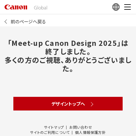
こ
の
ペ
ー
前のページへ戻る
ジ
の
本
文
「Meet-up Canon Design 2025」は
へ
終了しました。
移
動
多くの方のご視聴、ありがとうございまし
し
た。
ま
す
デザイントップへ
サイトマップ
お問い合わせ
サイトのご利用について
個人情報保護方針