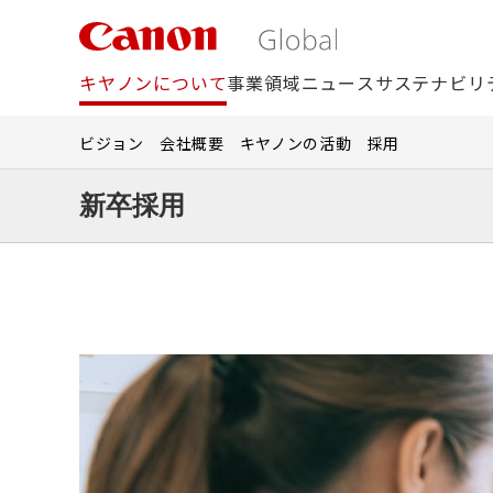
こ
の
ペ
キヤノンについて
事業領域
ニュース
サステナビリ
ー
ジ
の
ビジョン
会社概要
キヤノンの活動
採用
本
文
新卒採用
へ
移
動
2028年卒向
し
2027年卒向
ま
す