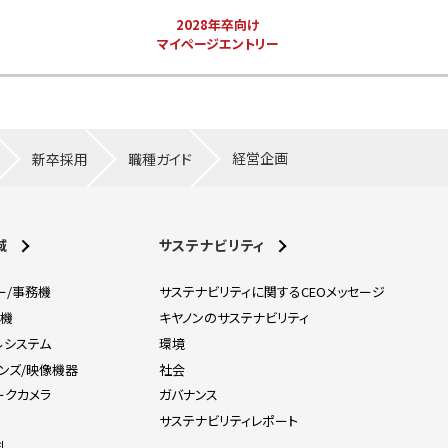
2028年卒向け
マイページエントリー
経営企画
新卒採用
職種ガイド
域
サステナビリティ
ー/事務機
サステナビリティに関するCEOメッセージ
刷機
キヤノンのサステナビリティ
ルシステム
環境
レンズ/映像機器
社会
ークカメラ
ガバナンス
器
サステナビリティレポート
料