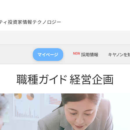
ティ
投資家情報
テクノロジー
NEW
マイページ
採用情報
キヤノンを
NEW
インターンシップ・セミナー情報
キヤノンの
け ログイン
職種ガイド 経営企画
新卒採用FAQ
キヤノンの
け ログイン
採用ガイド
開発者スト
採用メッセージ