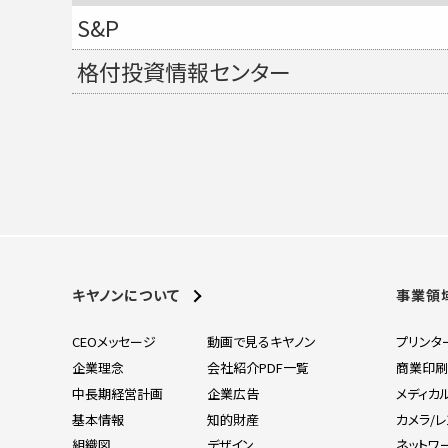
S&P
格付投資情報センター
キヤノンについて
事業領
CEOメッセージ
動画で見るキヤノン
プリンタ
企業理念
会社紹介PDF一覧
商業印
中長期経営計画
企業広告
メディカ
基本情報
知的財産
カメラ/
組織図
デザイン
ネットワ