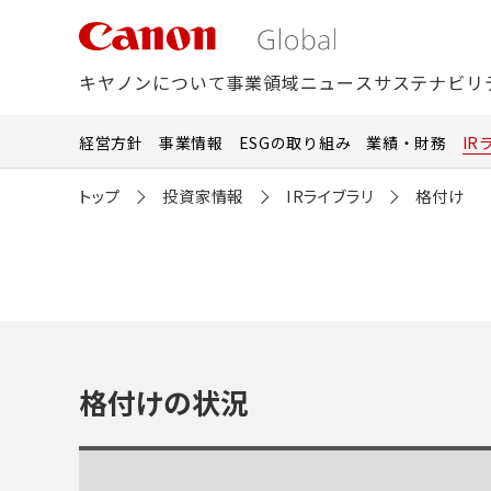
こ
の
ペ
キヤノンについて
事業領域
ニュース
サステナビリ
ー
ジ
の
経営方針
事業情報
ESGの取り組み
業績・財務
IR
本
文
トップ
投資家情報
IRライブラリ
格付け
へ
移
動
し
ま
す
格付けの状況